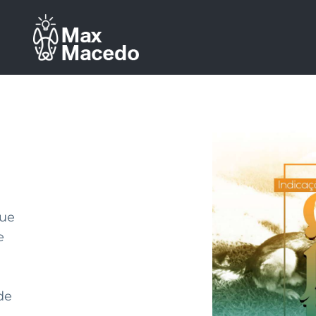
que
e
de