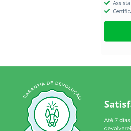
Assist
Certifi
Satis
Até 7 dia
devolverei