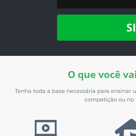
S
O que você va
Tenha toda a base necessária para ensinar 
competição ou no t