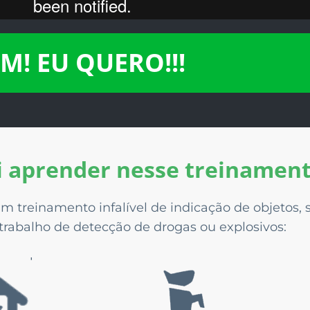
IM! EU QUERO!!!
i aprender nesse treinamen
um treinamento infalível de indicação de objetos,
rabalho de detecção de drogas ou explosivos: