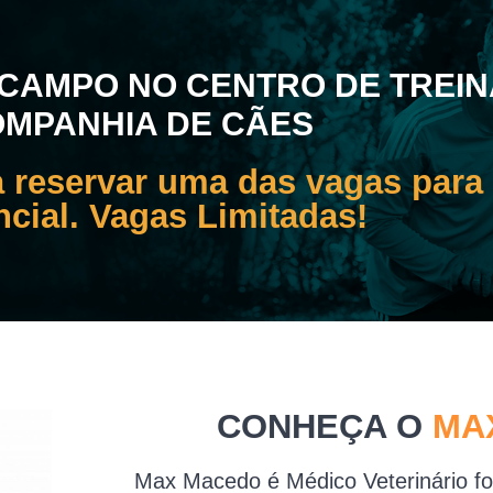
E CAMPO NO CENTRO DE TREI
MPANHIA DE CÃES
a reservar uma das vagas para
ncial. Vagas Limitadas!
CONHEÇA O
MA
Max Macedo é Médico Veterinário f