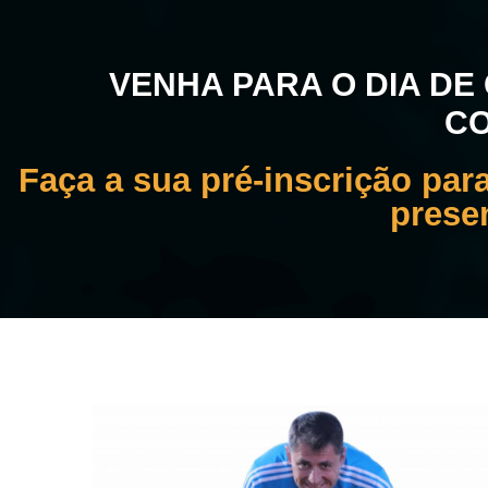
VENHA PARA O DIA D
CO
Faça a sua pré-inscrição par
prese