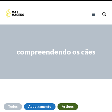
compreendendo os cães
Todos
Adestramento
Artigos