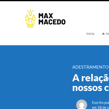
Início
🔥 I
ADESTRAMENTO
A relaçã
nossos 
Escrito po
em 18 de 