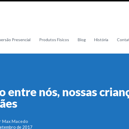
mersão Presencial
Produtos Físicos
Blog
História
Conta
o entre nós, nossas crian
cães
r
Max Macedo
setembro de 2017