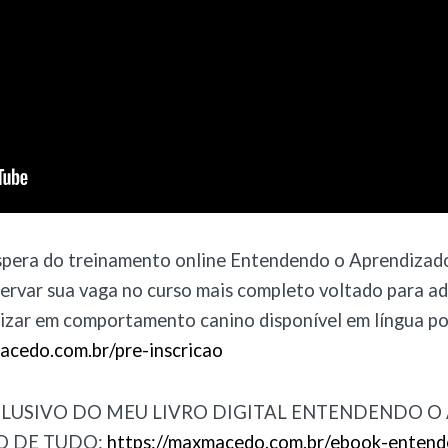
 espera do treinamento online Entendendo o Aprendizad
servar sua vaga no curso mais completo voltado para a
lizar em comportamento canino disponível em língua p
cedo.com.br/pre-inscricao
USIVO DO MEU LIVRO DIGITAL ENTENDENDO O
IO DE TUDO:
https://maxmacedo.com.br/ebook-entend