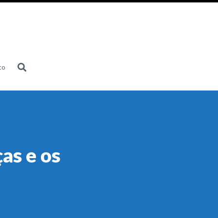
to
ças e os