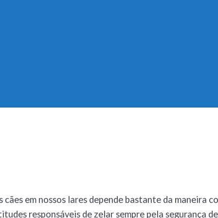
s cães em nossos lares depende bastante da maneira c
titudes responsáveis de zelar sempre pela segurança de