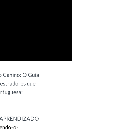
o Canino: O Guia
destradores que
ortuguesa:
 APRENDIZADO
endo-o-