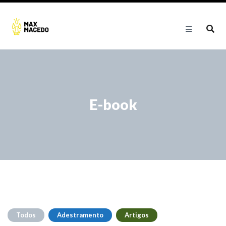
E-book
Todos
Adestramento
Artigos